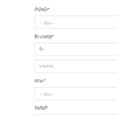
คำนำหน้า*
ชื่อ-นามสกุล*
สถานะ*
โทรศัพท์*