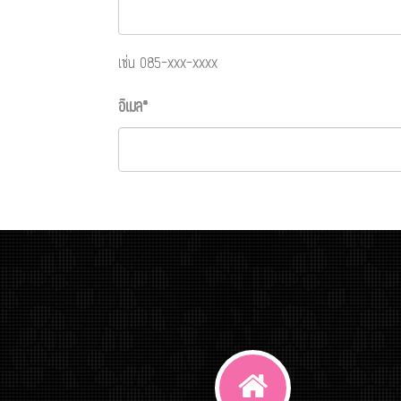
เช่น 085-xxx-xxxx
อีเมล*