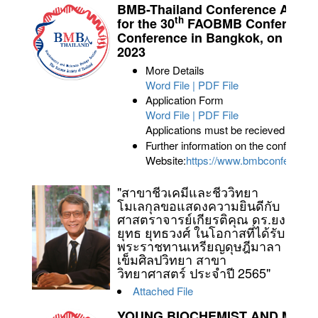
BMB-Thailand Conference Atten
th
for the 30
FAOBMB Conference 
Conference in Bangkok, on Nove
2023
More Details
Word File
|
PDF File
Application Form
Word File
|
PDF File
Applications must be recieved by
15 
Further information on the conference
Website:
https://www.bmbconference
"สาขาชีวเคมีและชีววิทยา
โมเลกุลขอแสดงความยินดีกับ
ศาสตราจารย์เกียรติคุณ ดร.ยง
ยุทธ ยุทธวงศ์ ในโอกาสที่ได้รับ
พระราชทานเหรียญดุษฎีมาลา
เข็มศิลปวิทยา สาขา
วิทยาศาสตร์ ประจำปี 2565"
Attached File
YOUNG BIOCHEMIST AND MOL