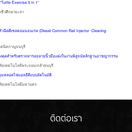
Turtle Exercise 5 in 1”
าชีวศึกษายะลา
างหัวฉีดดีเซลคอมมอนเรล (Diesel Common Rail Injector Cleaning
ทคนิคกาญจนบุรี
มังคุดสำหรับตรวจหารอยลายนิ้วมือแฝงในงานพิสูจน์หลักฐานอาชญากรรม
ัยเทคโนโลยีพระจอมเกล้าธนบุรี
ุมหลอดไฟแอลอีดีแบบอัตโนมัติ
ลัยเทคโนโลยีมหานคร
ติดต่อเรา