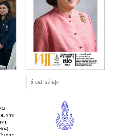
ข่าวสารล่าสุด
าคม
ิยะราช
มาคม
าชน)
 ในการ