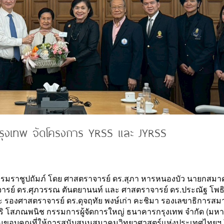
ุงเทพ จัดโครงการ YRSS และ JYRSS
มราชูปถัมภ์ โดย ศาสตราจารย์ ดร.สุภา หารหนองบัว นายกสม
ารย์ ดร.ศุภวรรณ ตันตยานนท์ และ ศาสตราจารย์ ดร.ประณัฐ โพธ
 รองศาสตราจารย์ ดร.ดุจฤทัย พงษ์เก่า คะชิมา รองเลขาธิการส
ิริ โสภณพนิช กรรมการผู้จัดการใหญ่ ธนาคารกรุงเทพ จำกัด (มห
ความขอบคุณที่ให้การสนับสนุนสมาคมวิทยาศาสตร์แห่งประเทศไทยฯ