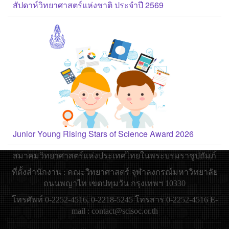
สัปดาห์วิทยาศาสตร์แห่งชาติ ประจำปี 2569
Junior Young Rising Stars of Science Award 2026
สมาคมวิทยาศาสตร์แห่งประเทศไทยในพระบรมราชูปถัมภ์
ที่ตั้งสำนักงาน : คณะวิทยาศาสตร์ จุฬาลงกรณ์มหาวิทยาลัย
ถนนพญาไท เขตปทุมวัน กรุงเทพฯ 10330
โทรศัพท์ 0-2252-4516, 0-2218-5245 โทรสาร 0-2252-4516 E-
mail : contact@scisoc.or.th