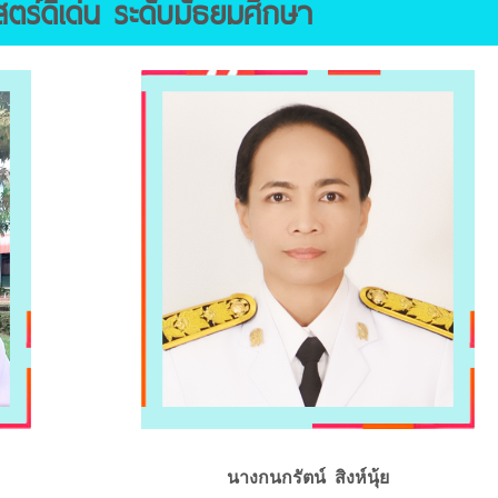
ตร์ดีเด่น ระดับมัธยมศึกษา
นางกนกรัตน์ สิงห์นุ้ย