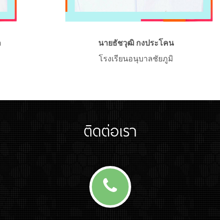
ล
นายธัชวุฒิ กงประโคน
โรงเรียนอนุบาลชัยภูมิ
ติดต่อเรา